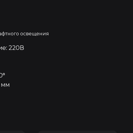
афтного освещения
е: 220В
0°
 мм