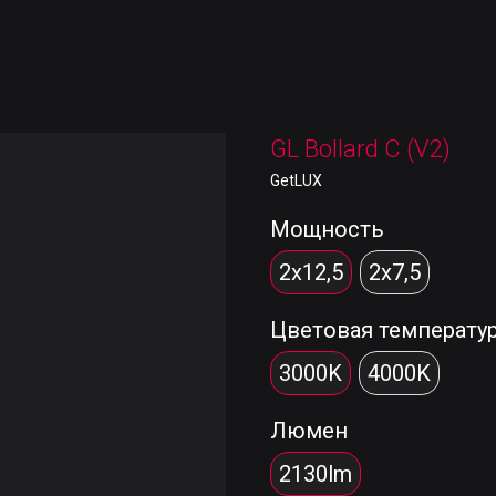
GL Bollard C (V2)
GetLUX
Мощность
2x12,5
2x7,5
Цветовая температу
3000K
4000K
Люмен
2130lm