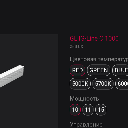
GL IG-Line C 1000
GetLUX
Цветовая температу
RED
GREEN
BLUE
5000K
5700K
600
Мощность
10
11
15
Управление