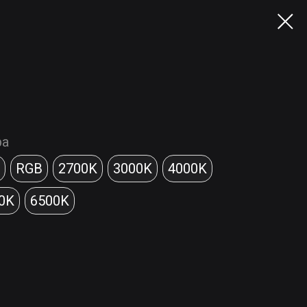
ра
RGB
2700K
3000K
4000K
0K
6500K