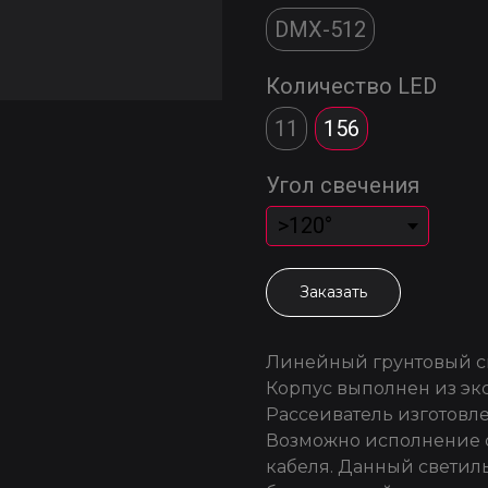
DMX-512
Количество LED
11
156
Угол свечения
Заказать
Линейный грунтовый св
Корпус выполнен из эк
Рассеиватель изготовле
Возможно исполнение 
кабеля. Данный светил