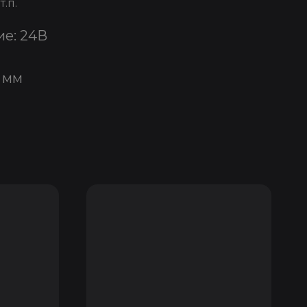
.п.
е: 24В
 мм