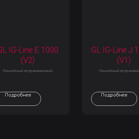
GL IG-Line E 1000
GL IG-Line J 
(V2)
(V1)
Линейный встраиваемый
Линейный встраив
светильник
светильник
Подробнее
Подробнее