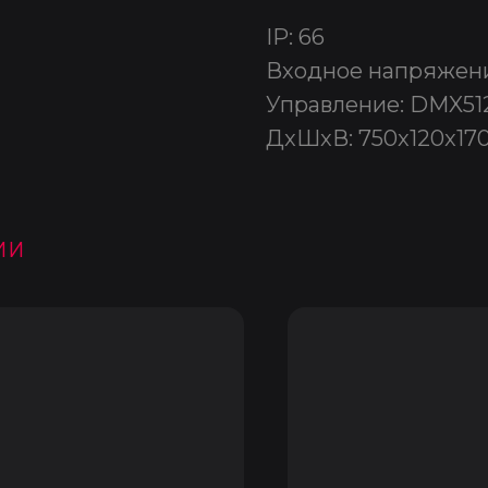
IP: 66
Входное напряжени
Управление: DMX51
ДxШxВ: 750x120x17
ии