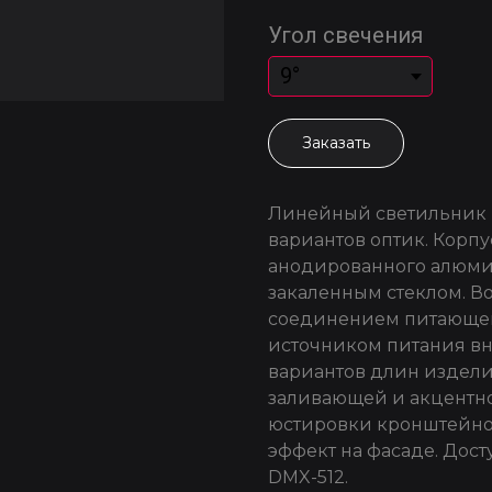
Угол свечения
Заказать
Линейный светильник 
вариантов оптик. Корп
анодированного алюми
закаленным стеклом. 
соединением питающего
источником питания вн
вариантов длин издели
заливающей и акцентн
юстировки кронштейно
эффект на фасаде. Дост
DMX-512.