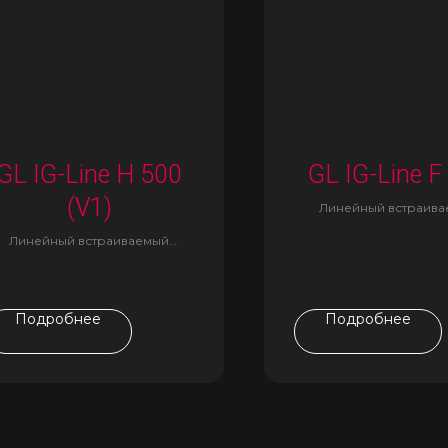
GL IG-Line H 500
GL IG-Line F
(V1)
Линейный встраив
светильник
Линейный встраиваемый
светильник
Подробнее
Подробнее