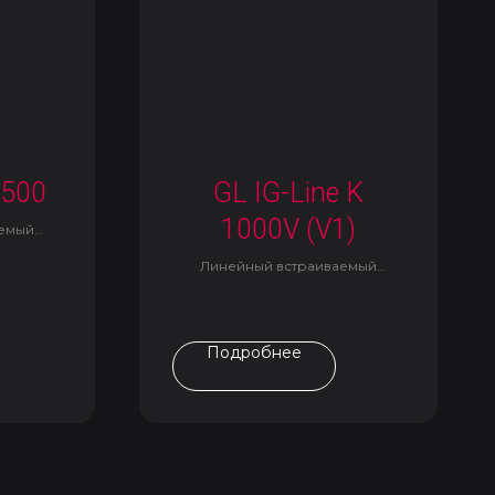
 500
GL IG-Line K
1000V (V1)
аемый
Линейный встраиваемый
светильник
Подробнее