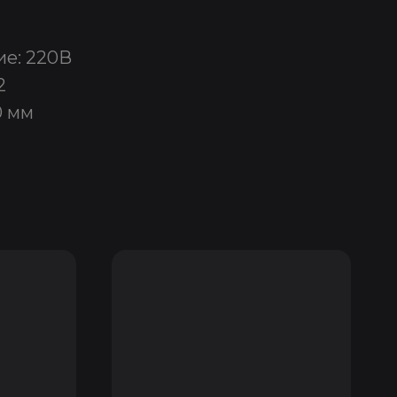
е: 220В
2
0 мм