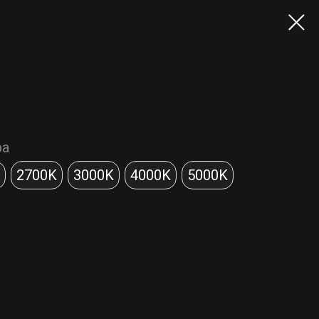
ра
2700K
3000K
4000K
5000K