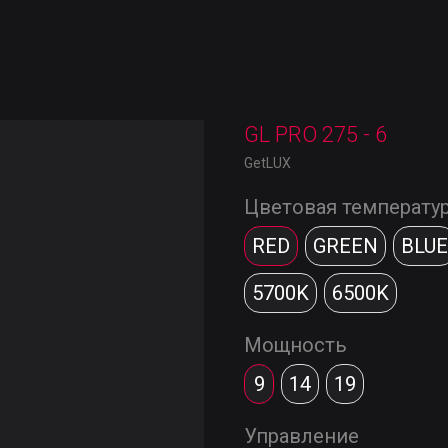
GL PRO 275 - 6
GetLUX
Цветовая температу
RED
GREEN
BLUE
5700K
6500K
Мощность
9
14
19
Управление