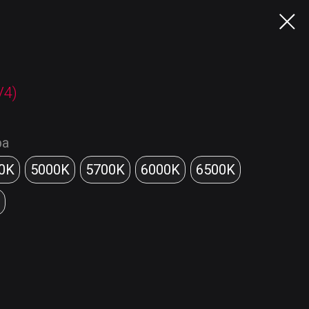
V4)
ра
0K
5000K
5700K
6000K
6500K