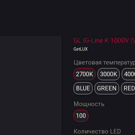
GL IG-Line K 1000V (
GetLUX
Цветовая температу
2700K
3000K
400
BLUE
GREEN
RED
Мощность
100
Количество LED