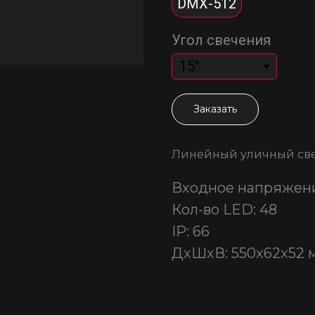
DMX-512
Угол свечения
Заказать
Линейный уличный св
Входное напряжени
Кол-во LED: 48
IP: 66
ДxШxВ: 550x62x52 