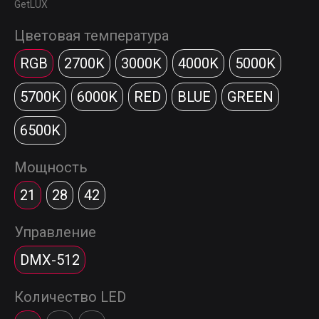
GetLUX
Цветовая температура
RGB
2700K
3000K
4000K
5000K
5700K
6000K
RED
BLUE
GREEN
6500K
Мощность
21
28
42
Управление
DMX-512
Количество LED