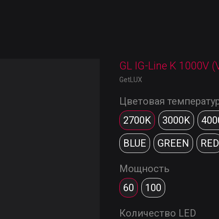
GL IG-Line K 1000V (
GetLUX
Цветовая температу
2700K
3000K
400
BLUE
GREEN
RED
Мощность
60
100
Количество LED