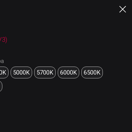
V3)
ра
0K
5000K
5700K
6000K
6500K