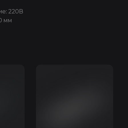
е: 220В
0 мм