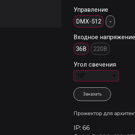
Управление
DMX-512
-
Входное напряжени
36В
220В
Угол свечения
Заказать
Прожектор для архитек
IP: 66