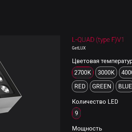
L-QUAD (type F)V1
GetLUX
Цветовая температу
2700K
3000K
400
RED
GREEN
BLUE
Количество LED
9
Мощность