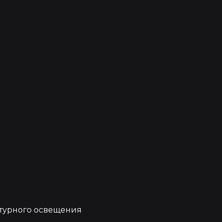
е
турного освещения