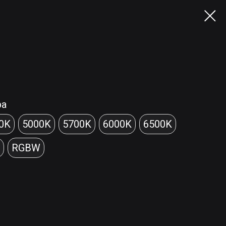
ра
0K
5000K
5700K
6000K
6500K
RGBW