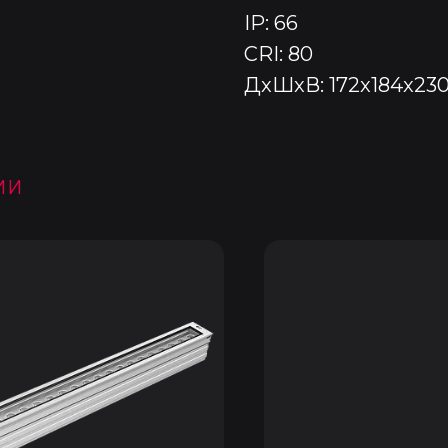
IP: 66
CRI: 80
ДxШxВ: 172x184x23
ии