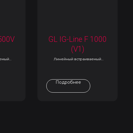
 500V
GL IG-Line F 1000
(V1)
аемый
Линейный встраиваемый
светильник
Подробнее