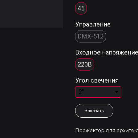
45
Управление
DMX-512
Входное напряжени
220В
Угол свечения
Заказать
Прожектор для архитек