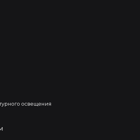
е
турного освещения
м