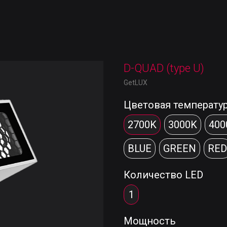
D-QUAD (type U)
GetLUX
Цветовая температу
2700K
3000K
400
BLUE
GREEN
RED
Количество LED
1
Мощность