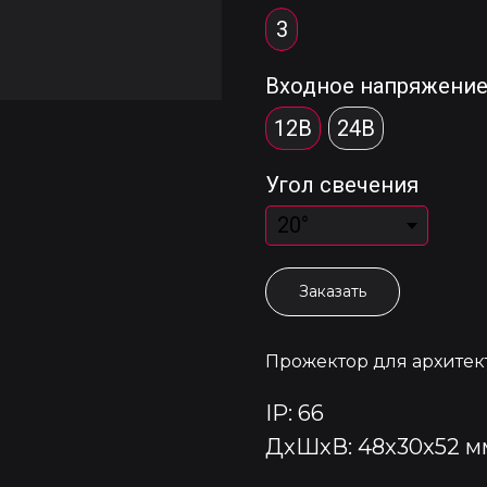
3
Входное напряжени
12В
24В
Угол свечения
Заказать
Прожектор для архитек
IP: 66
ДxШxВ: 48x30x52 м