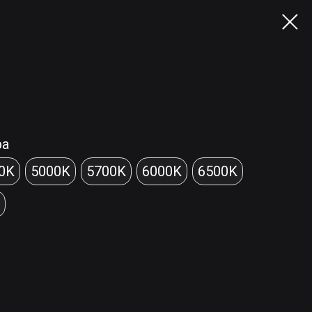
ра
0K
5000K
5700K
6000K
6500K