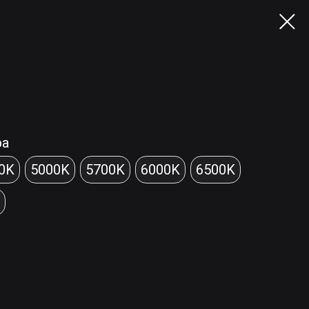
ра
0K
5000K
5700K
6000K
6500K