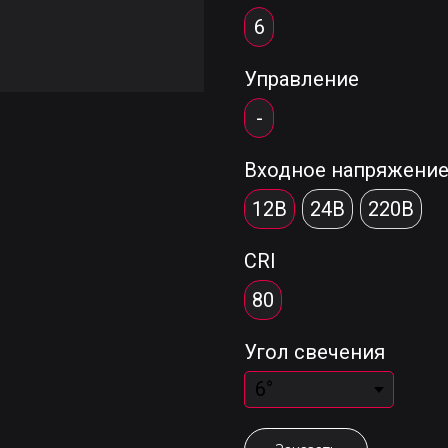
6
Управление
-
Входное напряжени
12В
24В
220В
CRI
80
Угол свечения