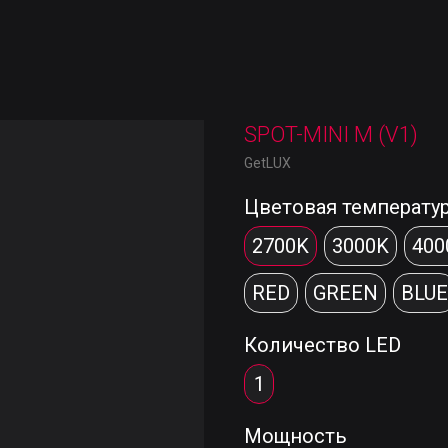
SPOT-MINI M (V1)
GetLUX
Цветовая температу
2700K
3000K
400
RED
GREEN
BLUE
Количество LED
1
Мощность