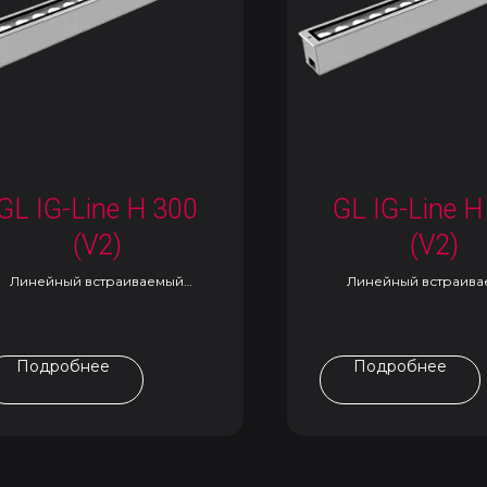
GL IG-Line H 300
GL IG-Line H
(V2)
(V2)
Линейный встраиваемый
Линейный встраив
светильник
светильник
Подробнее
Подробнее