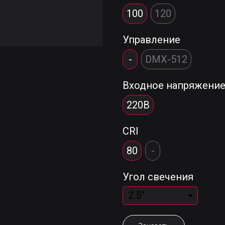
100
120
Управление
-
DMX-512
Входное напряжени
220В
CRI
80
-
Угол свечения