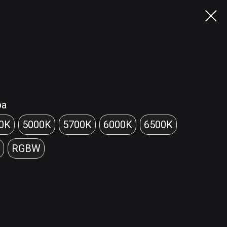
ра
0K
5000K
5700K
6000K
6500K
RGBW