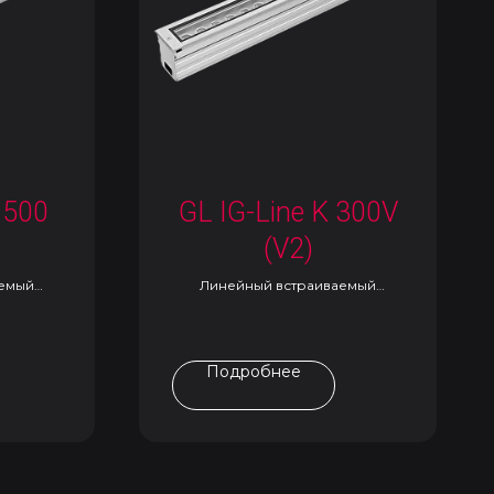
 500
GL IG-Line K 300V
(V2)
аемый
Линейный встраиваемый
светильник
Подробнее