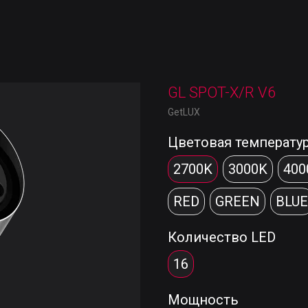
GL SPOT-X/R V6
GetLUX
Цветовая температу
2700K
3000K
400
RED
GREEN
BLUE
Количество LED
16
Мощность