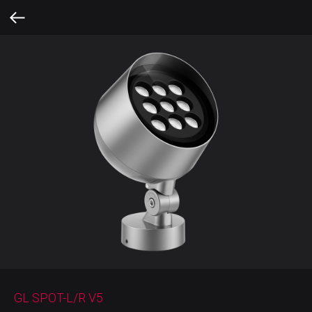
GL SPOT-L/R V5