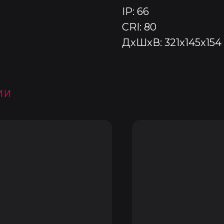
IP: 66
CRI: 80
ДxШxВ: 321x145x154
ии