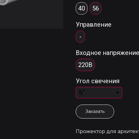
40
56
Управление
-
Входное напряжени
220В
Угол свечения
Заказать
Прожектор для архитек