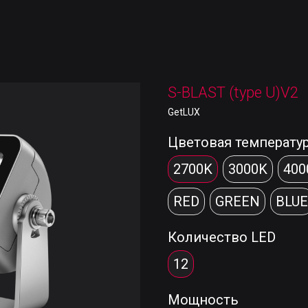
S-BLAST (type U)V2
GetLUX
Цветовая температу
2700K
3000K
400
RED
GREEN
BLUE
Количество LED
12
Мощность