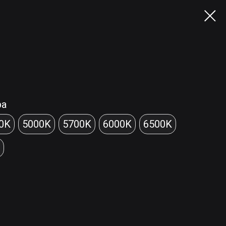
ра
0K
5000K
5700K
6000K
6500K