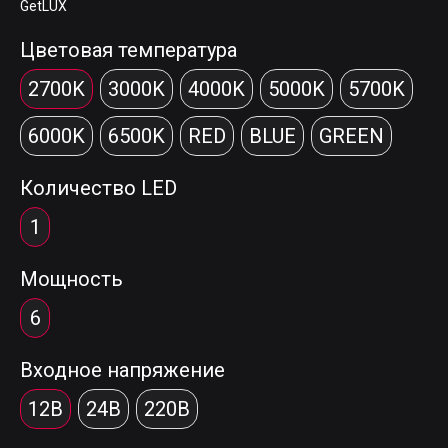
GetLUX
Цветовая температура
2700K
3000K
4000K
5000K
5700K
6000K
6500K
RED
BLUE
GREEN
Количество LED
1
Мощность
6
Входное напряжение
12В
24В
220В