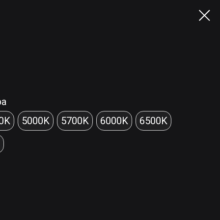
ра
0K
5000K
5700K
6000K
6500K