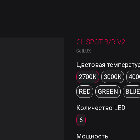
GL SPOT-B/R V2
GetLUX
Цветовая температу
2700K
3000K
400
RED
GREEN
BLUE
Количество LED
6
Мощность