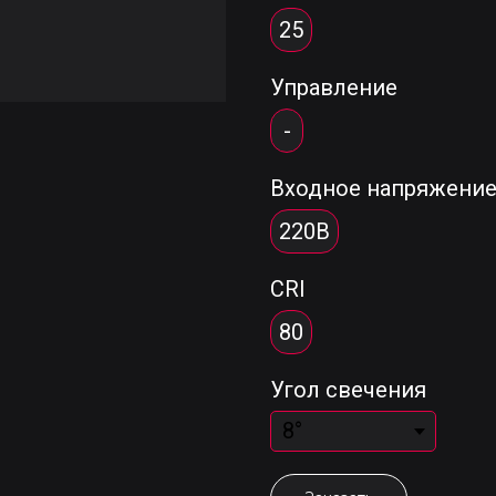
25
Управление
-
Входное напряжени
220В
CRI
80
Угол свечения