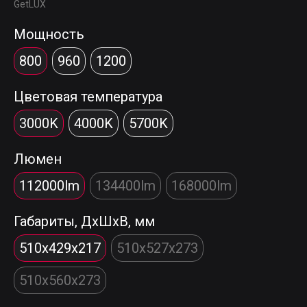
GetLUX
Мощность
800
960
1200
Цветовая температура
3000K
4000K
5700K
Люмен
112000lm
134400lm
168000lm
Габариты, ДхШхВ, мм
510x429x217
510x527x273
510x560x273