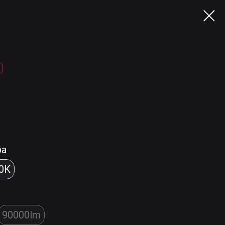
)
ра
0K
90000lm