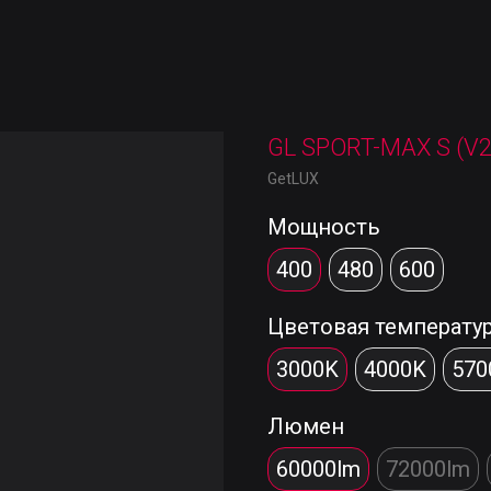
GL SPORT-MAX S (V2
GetLUX
Мощность
400
480
600
Цветовая температу
3000K
4000K
570
Люмен
60000lm
72000lm