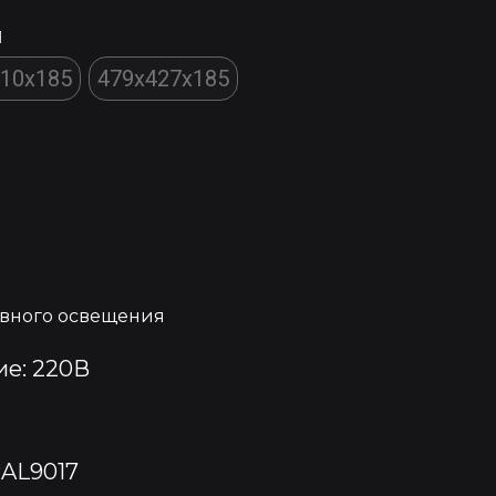
м
410x185
479x427x185
ивного освещения
е: 220В
RAL9017