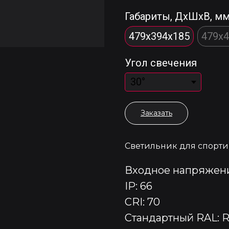
Габариты, ДхШхВ, м
479x394x185
479x
Угол свечения
Заказать
Светильник для спорт
Входное напряжени
IP: 66
CRI: 70
Стандартный RAL: 