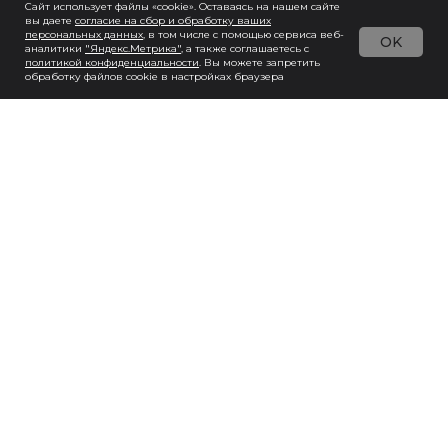
Сайт использует файлы «cookie». Оставаясь на нашем сайте
вы даете
согласие на сбор и обработку ваших
персональных данны
х
, в том числе с помощью сервиса веб-
OK
аналитики
"Яндекс.Метрика"
, а также соглашаетесь с
политикой конфиденциальности
. Вы можете запретить
обработку файлов cookie в настройках браузера
Хочу так же!