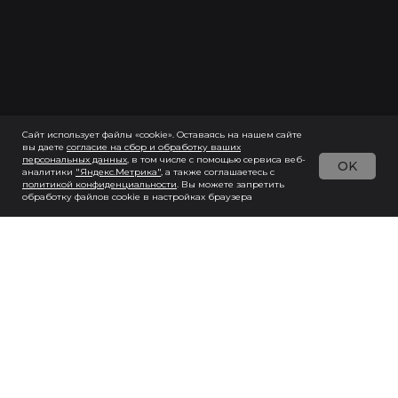
Сайт использует файлы «cookie». Оставаясь на нашем сайте
вы даете
согласие на сбор и обработку ваших
персональных данны
х
, в том числе с помощью сервиса веб-
OK
аналитики
"Яндекс.Метрика"
, а также соглашаетесь с
политикой конфиденциальности
. Вы можете запретить
обработку файлов cookie в настройках браузера