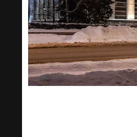
В архитектуре свет — это не только 
психологический фактор, который н
пространства человеком. От выбора 
светового потока зависит, будет ли 
величественным, просторным или з
1. Свет как формообра