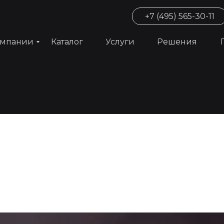
+7 (495) 565-30-11
омпании
Каталог
Услуги
Решения
щение с учетом
: как свет влияет на
нства