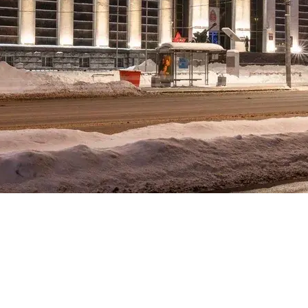
технический инструмент, но и мощный
апрямую влияет на восприятие
интенсивности, цвета и направления
здание казаться уютным или
амкнутым, динамичным или спокойным.
зующий элемент