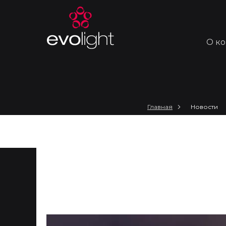
О к
Главная
Новости
Архитектурное осве
восприятия человека
восприятие простра