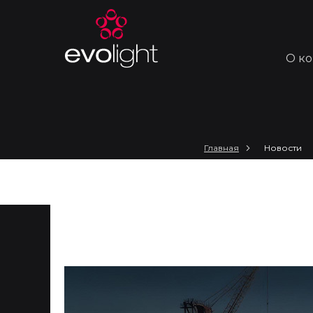
О к
Главная
Новости
Ледокол «Ленин»: ар
художественное осв