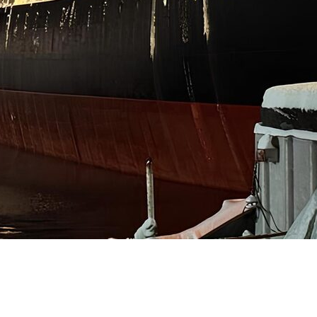
нин» — это объект культурного наследия
 проводились с максимальной
 историческую ценность.