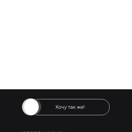
Это повышает визуальный комфорт и снижает
усталость глаз у посетителей.
Грамотное освещение коммерческих пространств
повышает посещаемость, улучшает восприятие
товаров и влияет на продажи. Использование
современных LED‑светильников, динамических систем
и интеллектуального управления светом позволяет
создавать комфортные, безопасные и привлекательные
условия для клиентов, усиливая их эмоциональный
отклик и повышая эффективность бизнеса.
2026-02-10 17:03
Хочу так же!