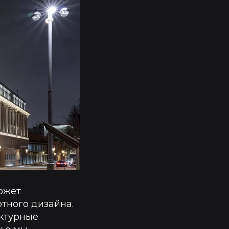
ожет
тного дизайна.
ктурные