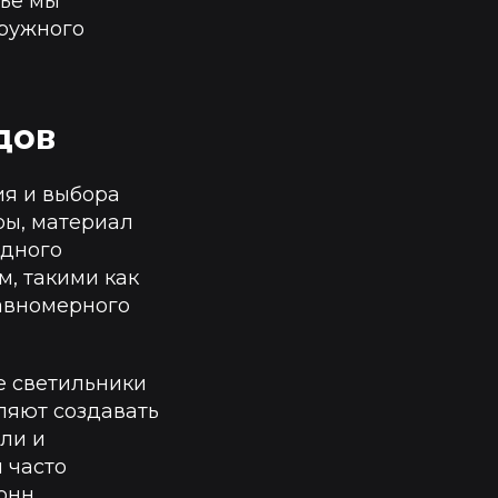
тье мы
аружного
дов
ия и выбора
ры, материал
адного
, такими как
равномерного
е светильники
ляют создавать
ли и
 часто
онн.