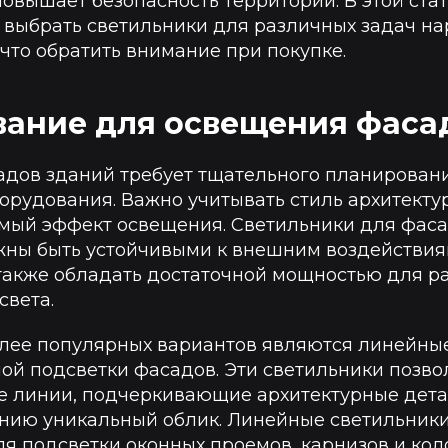
повышает безопасность территории. В этой ста
к выбрать светильники для различных задач н
что обратить внимание при покупке.
ание для освещения фаса
дов зданий требует тщательного планирован
орудования. Важно учитывать стиль архитекту
мый эффект освещения. Светильники для фас
ны быть устойчивыми к внешним воздействиям
а также обладать достаточной мощностью для 
света.
лее популярных вариантов являются линейны
ой подсветки фасадов. Эти светильники позво
е линии, подчеркивающие архитектурные дета
ию уникальный облик. Линейные светильники
я подсветки оконных проемов, карнизов и кол