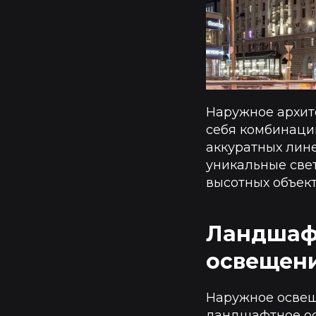
Наружное архит
себя комбинаци
аккуратных лине
уникальные све
высотных объект
Ландшафт
освещен
Наружное освеще
ландшафтное о