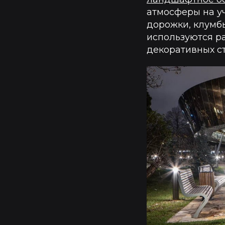
атмосферы на у
дорожки, клумб
используются ра
декоративных с