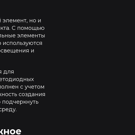
 элемент, но и
кта. С помощью
льные элементы
то используются
освещения и
я для
ветодиодных
полнен с учетом
жность создания
о подчеркнуть
среду.
жное