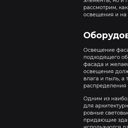
элементы, но и 
рассмотрим, ка
освещения и на 
Оборудов
Освещение фаса
подходящего об
фасада и желае
освещения долж
влага и пыль, 
распределения 
Одним из наибо
для архитектурн
ровные световы
придающие здан
используются дл