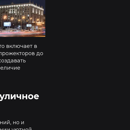
то включает в
 прожекторов до
создавать
величие
 уличное
ний, но и
ании уютной