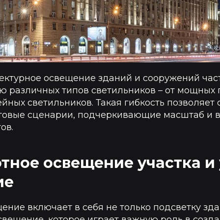
ектурное освещение зданий и сооружений час
ю различных типов светильников – от мощных
йных светильников. Такая гибкость позволяет 
товые сценарии, подчеркивающие масштаб и 
ов.
ное освещение участка и
ие
ние включает в себя не только подсветку зда
свещение
, которое играет важную роль в созд