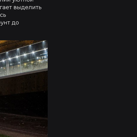
гает выделить
сь
рунт до