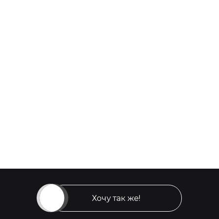
комфортным.
Грамотно спроектированная архитектурная подсветка:
усиливает восприятие фасада;
выделяет объект в городской среде;
повышает коммерческую привлекательность;
улучшает эмоциональное восприятие
пространства;
подчеркивает уровень объекта и бренда.
Поэтому наружное освещение сегодня
рассматривается не как дополнительный элемент
фасада, а как полноценная часть архитектурной и
маркетинговой концепции здания.
2026-06-04 18:00
Хочу так же!