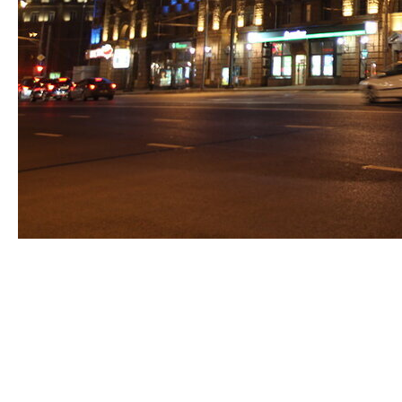
Освещение — один из ключевых факторов, который
формирует первое впечатление об объекте. Именно
свет помогает подчеркнуть архитектуру, выделить
статус здания и создать ощущение дорогого,
продуманного пространства. Даже современный фасад
и качественные материалы могут визуально потерять
свою ценность, если наружное освещение выполнено
неправильно.
В коммерческой недвижимости, жилых комплексах