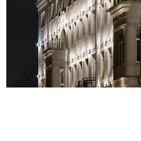
Городские и частные пространства требуют
комплексного подхода к освещению, который
объединяет архитектурное освещение и ландшафтный
дизайн. Гармоничное сочетание этих двух направлений
создает уникальную атмосферу, подчеркивает
архитектурные достоинства зданий и красоту
природных элементов, а также обеспечивает
безопасность и комфорт в ночное время.