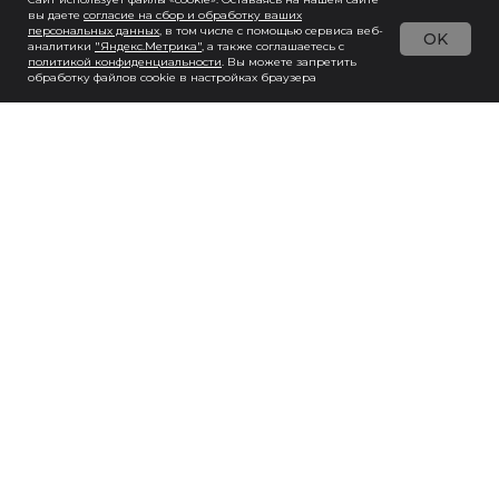
вы даете
согласие на сбор и обработку ваших
персональных данны
х
, в том числе с помощью сервиса веб-
OK
аналитики
"Яндекс.Метрика"
, а также соглашаетесь с
политикой конфиденциальности
. Вы можете запретить
обработку файлов cookie в настройках браузера
Хочу так же!