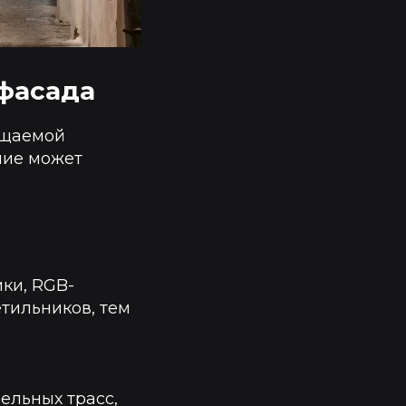
 фасада
ещаемой
ние может
ки, RGB-
тильников, тем
ельных трасс,