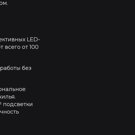
ом.
ективных LED-
 всего от 100
 работы без
иональное
жилья.
² подсветки
ечность