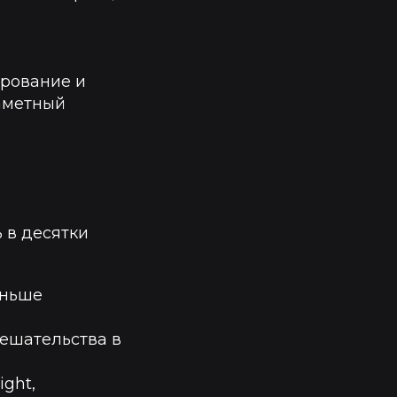
рование и
заметный
 в десятки
еньше
ешательства в
ght,