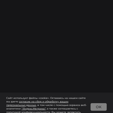
Сайт использует файлы «cookie». Оставаясь на нашем сайте
вы даете
согласие на сбор и обработку ваших
персональных данны
х
, в том числе с помощью сервиса веб-
OK
аналитики
"Яндекс.Метрика"
, а также соглашаетесь с
политикой конфиденциальности
. Вы можете запретить