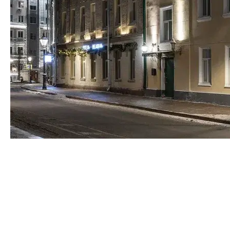
Свет один из самых заметных инструментов,
формирующих восприятие города. Он влияет на
поведение людей, усиливает идентичность
пространства и помогает продвигать территорию без
прямой рекламы. Это подтверждается практикой
европейских городов, где программы архитектурного
освещения внедряются как часть стратегии развития
городской среды.