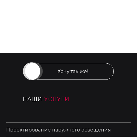
территориям становиться узнаваемыми. Правильное
использование света превращает пространство в
бренд, способный привлекать людей, повышать
ценность объектов и создавать культурный каркас
городской жизни.
2026-01-12 14:56
Хочу так же!
НАШИ
УСЛУГИ
Проектирование наружного освещения