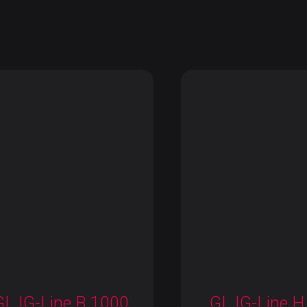
GL IG-Line B 1000
GL IG-Line H