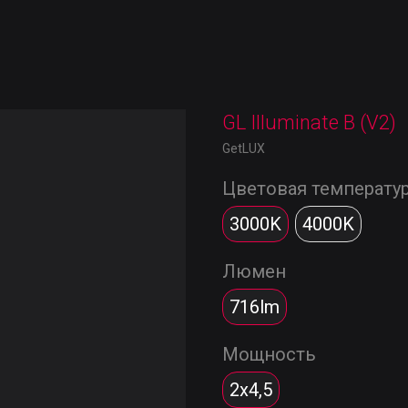
GL Illuminate B (V2)
GetLUX
Цветовая температу
3000K
4000K
Люмен
716lm
Мощность
2x4,5