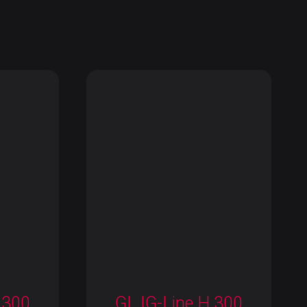
 300
GL IG-Line H 300