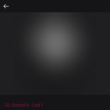
GL Ground H - Led 1