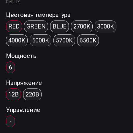
GetLUX
Цветовая температура
RED
GREEN
BLUE
2700K
3000K
4000K
5000K
5700K
6500K
Мощность
6
Напряжение
12В
220В
Управление
-