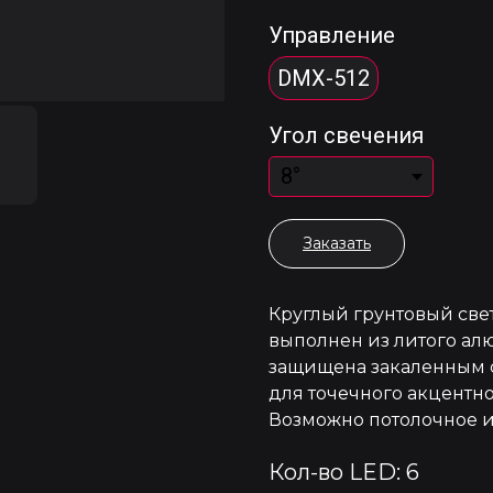
Управление
DMX-512
Угол свечения
Заказать
Круглый грунтовый све
выполнен из литого ал
защищена закаленным 
для точечного акцентн
Возможно потолочное 
Кол-во LED: 6