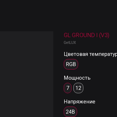
GL GROUND I (V3)
GetLUX
Цветовая температу
RGB
Мощность
7
12
Напряжение
24В