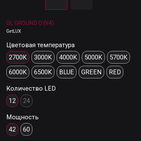
GL GROUND O (V4)
GetLUX
Цветовая температура
2700K
3000K
4000K
5000K
5700K
6000K
6500K
BLUE
GREEN
RED
Количество LED
12
24
Мощность
42
60