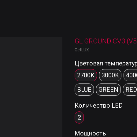
GL GROUND CV3 (V5
GetLUX
Цветовая температу
2700K
3000K
400
BLUE
GREEN
RED
Количество LED
2
Мощность