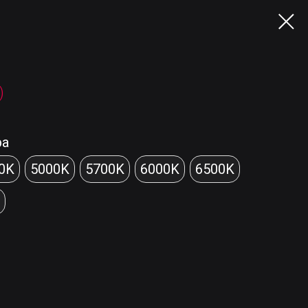
)
ра
0K
5000K
5700K
6000K
6500K