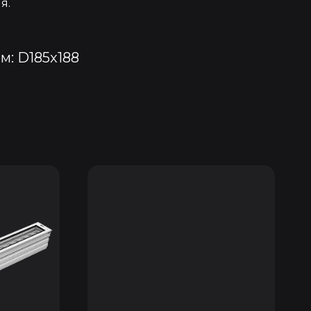
я.
м: D185x188