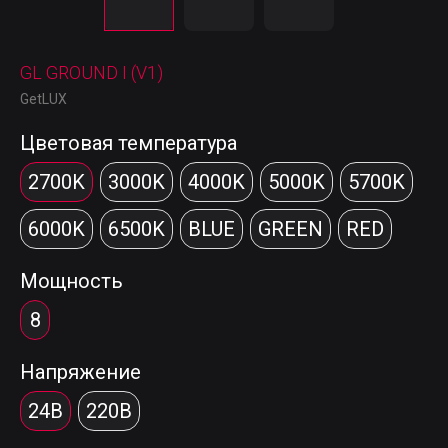
GL GROUND I (V1)
GetLUX
Цветовая температура
2700K
3000K
4000K
5000K
5700K
6000K
6500K
BLUE
GREEN
RED
Мощность
8
Напряжение
24В
220В