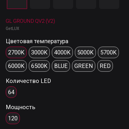
GL GROUND QV2 (V2)
GetLUX
Цветовая температура
2700K
3000K
4000K
5000K
5700K
6000K
6500K
BLUE
GREEN
RED
Количество LED
64
Мощность
120