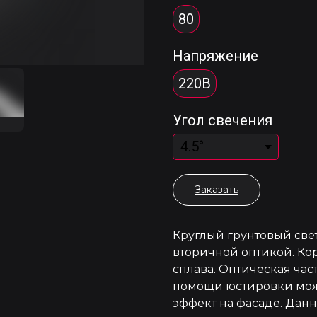
80
Напряжение
220В
Угол свечения
Заказать
Круглый грунтовый св
вторичной оптикой. Ко
сплава. Оптическая ча
помощи юстировки мож
эффект на фасаде. Дан