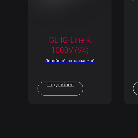
GL IG-Line K
1000V (V4)
Линейный встраиваемый
светильник
Подробнее