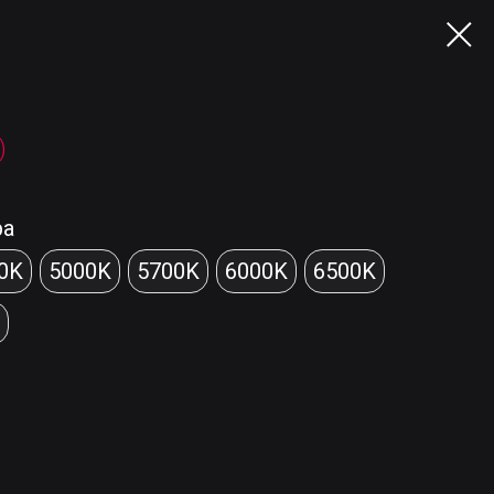
)
ра
0K
5000K
5700K
6000K
6500K