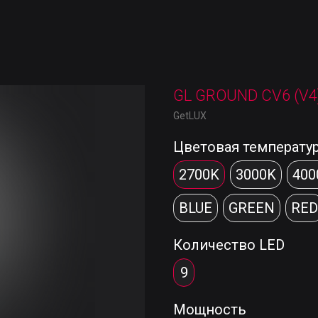
GL GROUND CV6 (V4
GetLUX
Цветовая температу
2700K
3000K
400
BLUE
GREEN
RED
Количество LED
9
Мощность