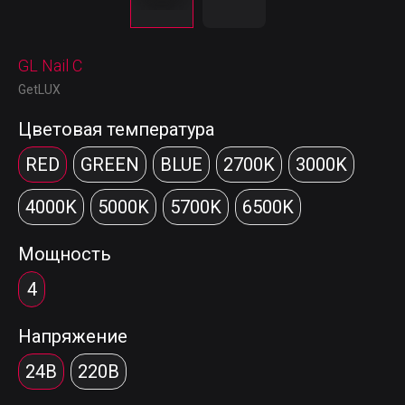
GL Nail С
GetLUX
Цветовая температура
RED
GREEN
BLUE
2700K
3000K
4000K
5000K
5700K
6500K
Мощность
4
Напряжение
24В
220В