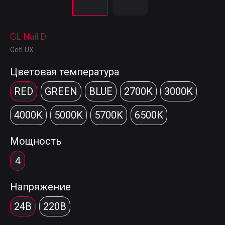
GL Nail D
GetLUX
Цветовая температура
RED
GREEN
BLUE
2700K
3000K
4000K
5000K
5700K
6500K
Мощность
4
Напряжение
24В
220В